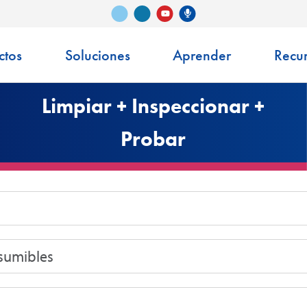
Vimeo
LinkedIn
Podcast de Senko
YouTube
ctos
Soluciones
Aprender
Recu
Limpiar + Inspeccionar +
Probar
sumibles