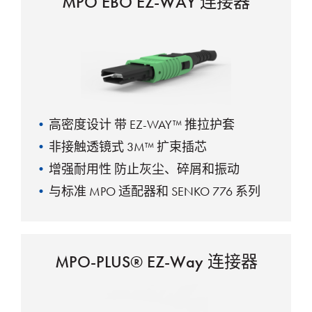
MPO EBO EZ-WAY 连接器
高密度设计
带 EZ-WAY™ 推拉护套
非接触透镜式 3M™ 扩束插芯
增强耐用性
防止灰尘、碎屑和振动
与标准 MPO 适配器和 SENKO 776 系列
（SC 开口尺寸）兼容
传统应用和面板设计的理想选择
与 Molex 携手开发，实现互操作性
MPO-PLUS® EZ-Way 连接器