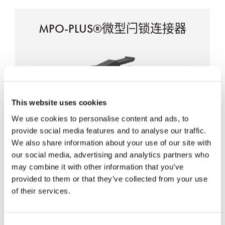
MPO-PLUS®微型闩锁连接器
This website uses cookies
适配多种插芯
We use cookies to personalise content and ads, to
provide social media features and to analyse our traffic.
需要使用专用的适配器
We also share information about your use of our site with
尺寸最小的MPO连接器
our social media, advertising and analytics partners who
简化的壳体设计，成本更易控制
may combine it with other information that you’ve
provided to them or that they’ve collected from your use
of their services.
MPO适配器