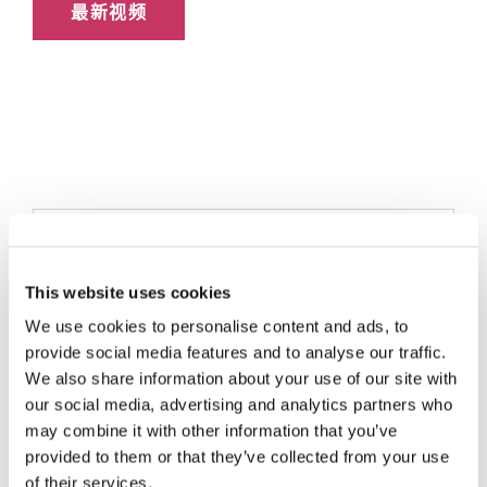
最新视频
规格
This website uses cookies
We use cookies to personalise content and ads, to
单模
多模
provide social media features and to analyse our traffic.
We also share information about your use of our site with
UPC
UPC
APC
APC
MM
our social media, advertising and analytics partners who
参数
may combine it with other information that you’ve
低
低
provided to them or that they’ve collected from your use
标
标
损
损
标准
of their services.