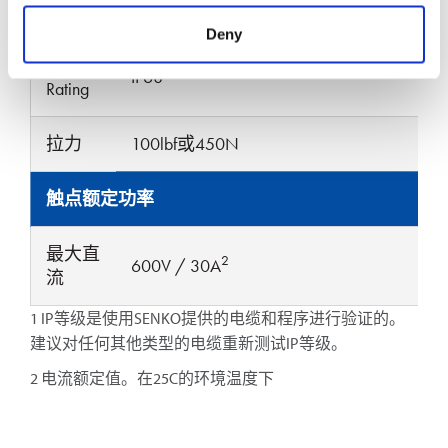
卡套ø
125μm
127μm
Deny
IP-
1
IP68
Rating
拉力
100lbf或450N
触点额定功率
最大直
2
600V / 30A
流
1 IP等级是使用SENKO提供的电缆和程序进行验证的。
建议对任何其他类型的电缆重新测试IP等级。
2 电流额定值。在25C的环境温度下