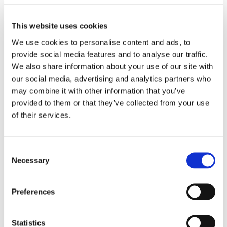
助于简化你的连接，减少电缆和连接器，具有安
全锁环的防篡改保护。 IP-21系列具有2 x 8-10
AWG导体。
This website uses cookies
IP68 级混合适配器
We use cookies to personalise content and ads, to
provide social media features and to analyse our traffic.
LC 2 芯和 2x 8 AWG 电源
We also share information about your use of our site with
穿板型适配光电分配箱
our social media, advertising and analytics partners who
may combine it with other information that you’ve
高达 600VDC
provided to them or that they’ve collected from your use
of their services.
Consent
Necessary
Selection
规格
Preferences
Statistics