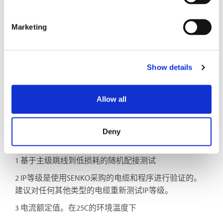
参数
规格
Marketing
1
典型插入损耗（dB）
0.10
1
最大插入损耗（dB）
0.20
Show details
工作温度 (°C)
-40至+75
Allow all
2
IP-Rating
IP68
Deny
3
最大直流
600V / 55A
1 基于主级跳线到低损耗的随机配接测试
2 IP等级是使用SENKO采购的电缆和程序进行验证的。
建议对任何其他类型的电缆重新测试IP等级。
3 电流额定值。在25C的环境温度下