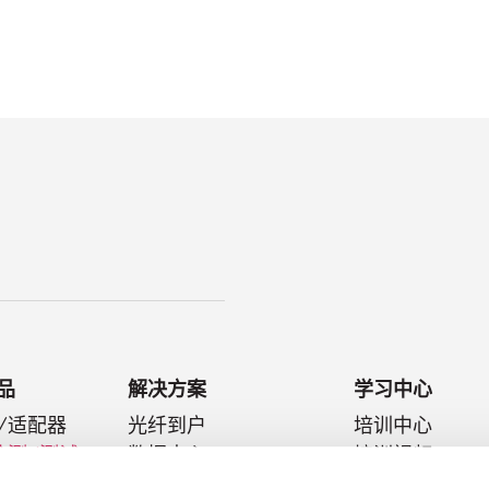
品
解决方案
学习中心
/适配器
光纤到户
培训中心
检测/测试
数据中心
培训视频
件
光纤到天线
技术文摘