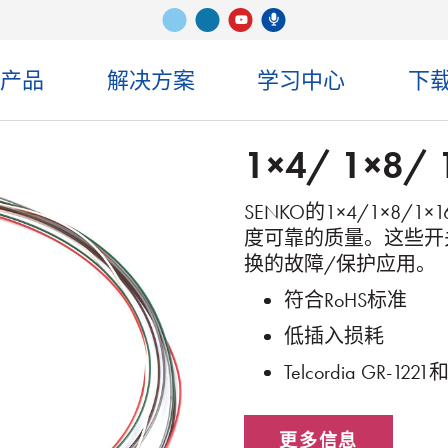
Vimeo
ǞǞǞ
Senko 播客
录像带
司产品
解决方案
学习中心
下
1×4/ 1×8/
SENKO的1×4/1×
度可靠的质量。这些开
换的故障/保护应用。
符合RoHS标准
低插入损耗
Telcordia GR-1221
更多信息