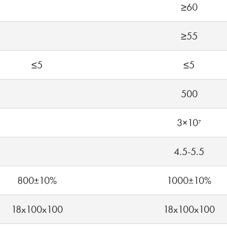
≥60
≥55
≤5
≤5
500
3×10
7
4.5-5.5
800±10%
1000±10%
18x100x100
18x100x100