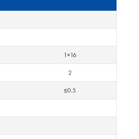
1×16
2
≤0.5