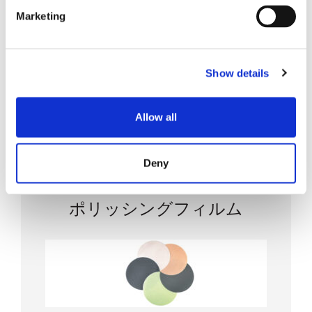
Marketing
100%の硬度テスト
Show details
安定した研磨結果
使いやすいように色分けされている
Allow all
精密研削加工と成形
Deny
ポリッシングフィルム