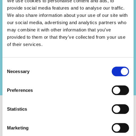
We use cookies to personalise content and ads, to
お客様が高密度で非常に小さなフォー
provide social media features and to analyse our traffic.
ムファクターのコネクターを迅速に検
We also share information about your use of our site with
査し、400G以降のエラーのない伝送を
our social media, advertising and analytics partners who
保証するのに役立ちます」。
may combine it with other information that you’ve
EXFO社 エンタープライズ＆データセンタ
provided to them or that they’ve collected from your use
ー・ソリューションマネージャー ニコラ
of their services.
ス・コール氏
Consent
Necessary
Selection
Preferences
Statistics
SN-MTのリソース
Marketing