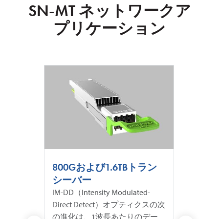
SN-MT ネットワークア
プリケーション
トラン
パッチパネルの最大密閉
75%
度
続の
ted-
SN-MTは、高密度で使用するこ
3000
ティクスの次
とができます。 レガシーMPOト
した超
のデー
ランシーバーや次世代トランシ
使用し