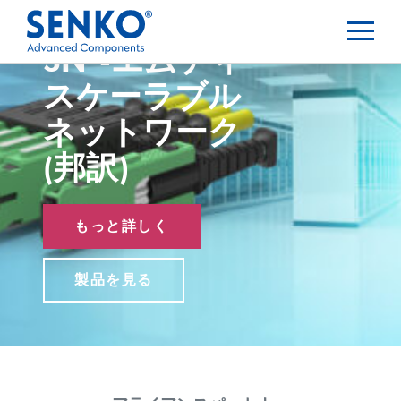
SN
-エムティー
®
スケーラブル
ネットワーク
(邦訳)
もっと詳しく
製品を見る