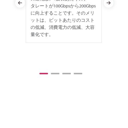
0Gbps
ーバーを接続するためのパッチ
75%高
そのメリ
パネルです。 SN-MTインターフ
は非常
のコスト
ェイスを使用したトランシーバ
間とリ
減、大容
ーです。 1RUのパッチパネルで
み立て
最大3456本のファイバーを管理
ジから
することができます。
です。