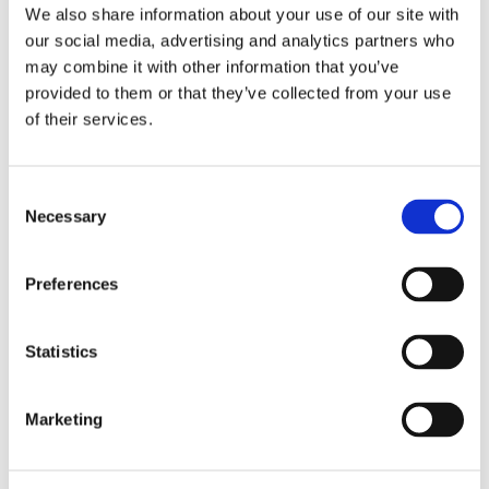
We also share information about your use of our site with
クラス最高峰のパフォーマンス
our social media, advertising and analytics partners who
ネットワーク全体の光ヘッドルームを拡大
1
may combine it with other information that you’ve
し、より高い柔軟性を実現します。
provided to them or that they’ve collected from your use
of their services.
Consent
Necessary
Selection
Preferences
Statistics
Marketing