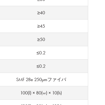
≥40
≥45
≥50
≤0.2
≤0.2
SMF 28e 250µmファイバ
100(l) × 80(w) × 10(h)