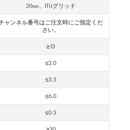
20nm、ITUグリッド
チャンネル番号はご注文時にご指定くだ
さい。
≥13
≤2.0
≤3.5
≤6.0
≤0.5
≥30