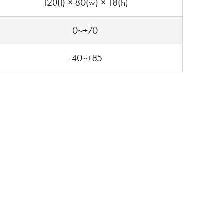
120(l) × 80(w) × 18(h)
0~+70
-40~+85