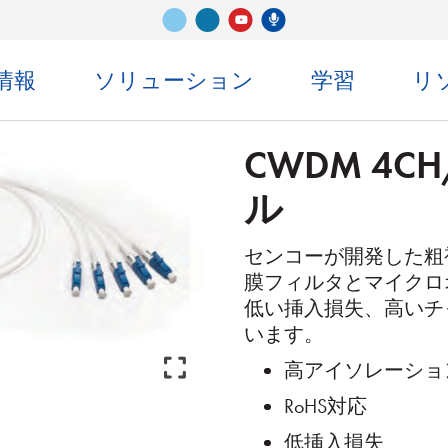
ビメオ
LinkedIn
センコ・ポッドキャスト
ユーチューブ
情報
ソリューション
学習
リ
CWDM 4C
ル
センコーが開発した粗
膜フィルタとマイクロ
低い挿入損失、高いチ
います。
高アイソレーショ
RoHS対応
低挿入損失