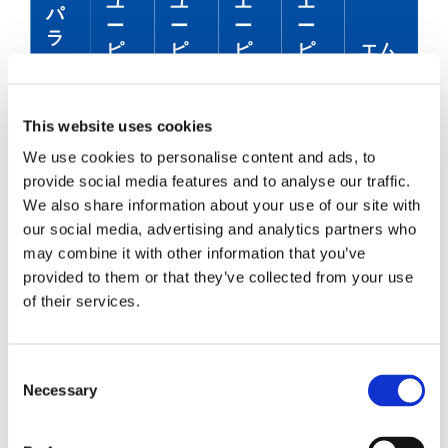
ユ
ユ
エ
エ
パ
ー
ー
ー
ー
ラ
ピ
ピ
ピ
ピ
エム
メ
ー
ー
ー
ー
エム
ー
シ
シ
シ
シ
タ
ー
ー
ー
ー
This website uses cookies
We use cookies to personalise content and ads, to
低
低
provide social media features and to analyse our traffic.
標
標
損
損
標準
We also share information about your use of our site with
準
準
失
失
our social media, advertising and analytics partners who
may combine it with other information that you’ve
標
provided to them or that they’ve collected from your use
準
of their services.
的
な
Consent
挿
0.05
0.08
0.07
0.12
0.10
Necessary
Selection
入
損
失