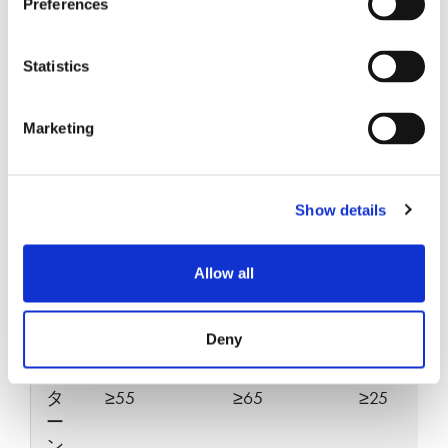
Preferences
(dB)
Statistics
最
大
挿
Marketing
入
0.15
0.20
0.15
0.25
0.20
損
失
Show details
(dB)
Allow all
標
準
的
Deny
な
リ
タ
≥55
≥65
≥25
ー
ン