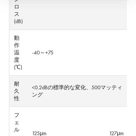
ロ
ス
(dB)
動
作
温
-40～+75
度
(℃)
耐
<0.2dBの標準的な変化、500マッティ
久
ング
性
フ
ェ
ル
125μm
127μm