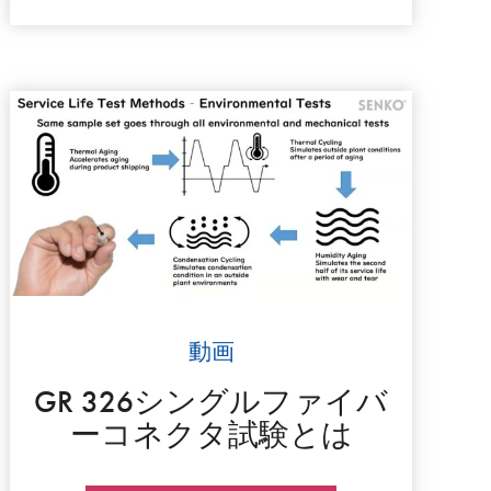
動画
GR 326シングルファイバ
ーコネクタ試験とは