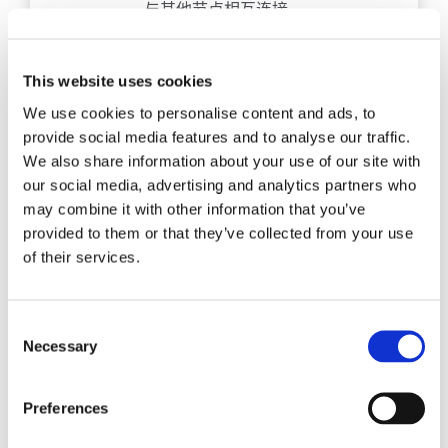
与其他节点相互连接。
探索
This website uses cookies
We use cookies to personalise content and ads, to
provide social media features and to analyse our traffic.
We also share information about your use of our site with
our social media, advertising and analytics partners who
may combine it with other information that you’ve
provided to them or that they’ve collected from your use
of their services.
Consent
Necessary
Selection
博客文章
探索 SN UNIBOOT 连接器作
Preferences
为 MPO 的替代方案