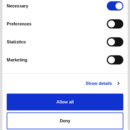
50
Necessary
（dB）²。
Selection
最小消光比 (dB)² (スプ
Preferences
22
20
リッタのみ)
Statistics
最小指向性(dB)
50
Marketing
最大CW入力光パワー
300
(mW)
Show details
PM Panda Fiber on
繊維の種類
Port 1 & 2
Allow all
動作温度(℃)
-5〜+70
Deny
保存温度(℃)
-40〜+85