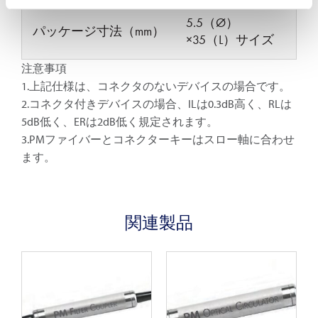
5.5（Ø）
パッケージ寸法（mm）
×35（L）サイズ
注意事項
1.上記仕様は、コネクタのないデバイスの場合です。
2.コネクタ付きデバイスの場合、ILは0.3dB高く、RLは
5dB低く、ERは2dB低く規定されます。
3.PMファイバーとコネクターキーはスロー軸に合わせ
ます。
関連製品