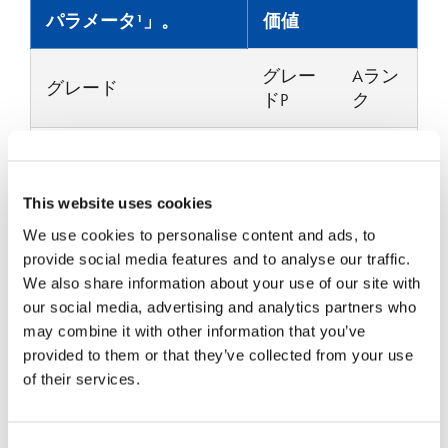
パラメータ¹」。
価値
グレー
Aラン
グレード
ドP
ク
1310年、1480
中心波長 (nm)
年、1550年
This website uses cookies
動作波長範囲 (nm)
±40
We use cookies to personalise content and ads, to
provide social media features and to analyse our traffic.
We also share information about your use of our site with
代表的な挿入損失
0.4
0.5
our social media, advertising and analytics partners who
(dB)²。
may combine it with other information that you’ve
provided to them or that they’ve collected from your use
最大挿入損失（dB）
0.6
0.7
of their services.
²。
最小リターンロス
Consent