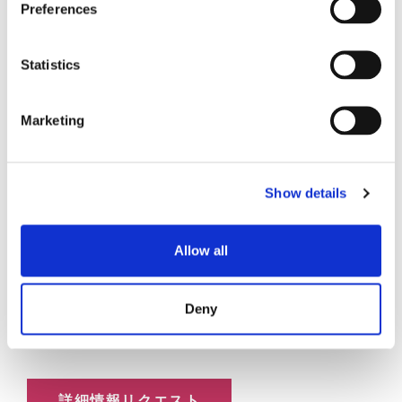
Preferences
Statistics
SENKOの防水LCコネクタは、IP68の防水性能を
Marketing
誇ります。
業界標準のLCスタイルコネクタのフ
1
ットプリントを維持しながら、定格を満たして
います。防水LCアダプターとともに、このコネ
Show details
クターは、液体や湿気からのシーリングが不可
欠な環境要件に対応します。
小型フットプリント IP68
定格コネクタ
Allow all
1
標準的なLCコネクターと同様に終端が容易
2mmと3mmのブーツオプション
Deny
UL規格のハウジングとブーツ
詳細情報リクエスト