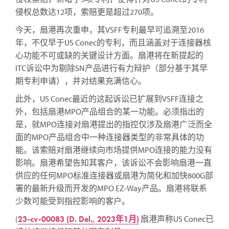
侵权总数达12项，索赔更是超过270项。
今天，扇港再次重申，其VSFF专利最早可追溯至2016
年，不仅早于US Conec的专利，而且涵盖对于连接器核
心功能不可或缺的关键设计方面。扇港将在新提起的
ITC诉讼中为剔除SN产品进行有力辩护（部分基于其早
期专利申请），并对结果充满信心。
此外，US Conec最近的这起诉讼已扩展到VSFF连接之
外，包括扇港MPO产品组合的某一功能。必须指出的
是，就MPO连接对扇港提出的指控仅涉及扇港广泛而全
面的MPO产品组合中一种连接器类型的非常具体的功
能。该索赔对扇港继续向市场提供MPO连接的能力没有
影响。扇港希望告知其客户，该诉讼不会影响扇港一直
供应的任何MPO标准连接器或扇港为简化和加快800G部
署的最新升级而开发的MPO EZ-Way产品。扇港将联系
少数可能受到指控影响的客户。
(
23-cv-00083 (D. Del., 2023年1月)
扇港声称US Conec已