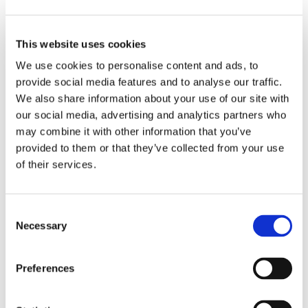
This website uses cookies
Senko Advanced Components, Inc.
We use cookies to personalise content and ads, to
(+1-508-481-9999)
provide social media features and to analyse our traffic.
联系人-
Simone Baldassarri
, Marketing Manager
We also share information about your use of our site with
our social media, advertising and analytics partners who
may combine it with other information that you’ve
provided to them or that they’ve collected from your use
of their services.
Consent
Necessary
Selection
Preferences
数据中心