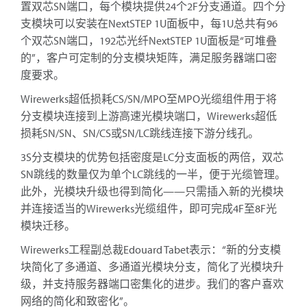
置双芯SN端口，每个模块提供24个2F分支通道。四个分
支模块可以安装在NextSTEP 1U面板中，每1U总共有96
个双芯SN端口，192芯光纤NextSTEP 1U面板是“可堆叠
的”，客户可定制的分支模块矩阵，满足服务器端口密
度要求。
Wirewerks超低损耗CS/SN/MPO至MPO光缆组件用于将
分支模块连接到上游高速光模块端口，Wirewerks超低
损耗SN/SN、SN/CS或SN/LC跳线连接下游分线孔。
3S分支模块的优势包括密度是LC分支面板的两倍，双芯
SN跳线的数量仅为单个LC跳线的一半，便于光缆管理。
此外，光模块升级也得到简化——只需插入新的光模块
并连接适当的Wirewerks光缆组件，即可完成4F至8F光
模块迁移。
Wirewerks工程副总裁Edouard Tabet表示：“新的分支模
块简化了多通道、多通道光模块分支，简化了光模块升
级，并支持服务器端口密集化的进步。我们的客户喜欢
网络的简化和致密化”。