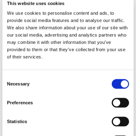
melhores soluções de rede e o melhor valor no setor
This website uses cookies
atualmente.
We use cookies to personalise content and ads, to
Contato
: Jess Dadoun - Gerente, Marketing &
provide social media features and to analyse our traffic.
Comunicação
We also share information about your use of our site with
our social media, advertising and analytics partners who
Wirewerks
may combine it with other information that you’ve
(1-888-993-4237×249)
provided to them or that they’ve collected from your use
of their services.
jdadoun@wirewerks.com
Consent
Senko Advanced Components, Inc.
Necessary
Selection
(+1-508-481-9999)
Pessoa de contato -
Simone Baldassarri
, Gerente de
Preferences
Marketing
Statistics