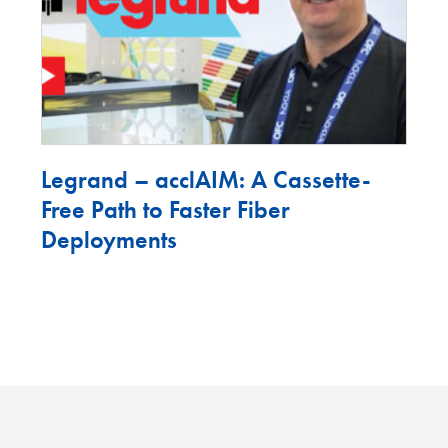
Legrand – acclAIM: A Cassette-
Free Path to Faster Fiber
Deployments