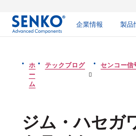
企業情報
製品
ホ
テックブログ
センコー信
ー
ドロップダウ
ム
ジム・ハセガ