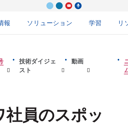
ビメオ
LinkedIn
センコ・ポッドキャスト
ユーチューブ
情報
ソリューション
学習
リ
号
技術ダイジェ
動画
スト
ン
ドロップダウン
ドロップダウン
ドロップダウ
ワ社員のスポッ