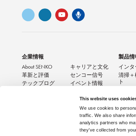
ビメオ
LinkedIn
ユーチューブ
センコ・ポッド
企業情報
製品情
About SENKO
キャリアと文化
インタ
革新と評価
センコー信号
清掃＋
ト
テックブログ
イベント情報
パッシ
ニュース
This website uses cookie
We use cookies to personal
traffic. We also share info
analytics partners who may
they’ve collected from your