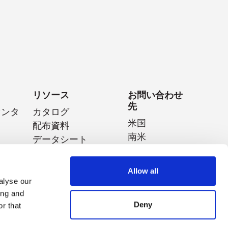
リソース
お問い合わせ
先
センタ
カタログ
米国
配布資料
南米
データシート
イジェ
ヨーロッパ
ホワイトペーパー
日本
特集動画
Allow all
中国
アプリケーションノ
alyse our
ティス
ート
タイ
ing and
動画プレイリスト
オーストラリ
Deny
r that
ア