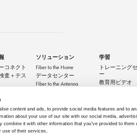
キャスト
報
ソリューション
学習
ーコネクト
Fiber to the Home
トレーニング
ー
検査＋テス
データセンター
教育用ビデオ
Fiber to the Antenna
ブデバイス
テクニカルダ
メディカル
スト
Very Small Form Factor
s
ブログ
ise content and ads, to provide social media features and to an
ベストプラク
rmation about your use of our site with our social media, advertis
ウェビナー
 combine it with other information that you’ve provided to them o
 use of their services.