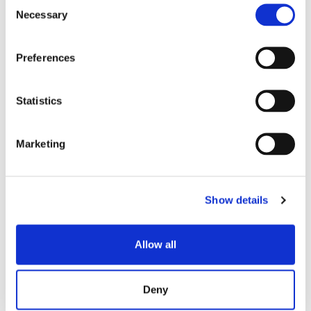
Consent
Necessary
Selection
Preferences
Statistics
ブログ記事
SENKOの現場設置型コネク
Marketing
タのメリットと利点
今日の通信業界では、効率性、信頼性、適応性が
極めて重要です。SENKOのフィールド・インスト
Show details
ーラブル・コネクタXPTMシリーズは、革新的な...
Allow all
エクスペリエンス
Deny