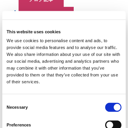
データセンター
従業員スポットライト
This website uses cookies
We use cookies to personalise content and ads, to
ハイパースケール
provide social media features and to analyse our traffic.
We also share information about your use of our site with
センコー60
our social media, advertising and analytics partners who
may combine it with other information that you’ve
スイッチ
provided to them or that they’ve collected from your use
of their services.
テック・トーク
センコー信号
Consent
Necessary
Selection
ホワイトペーパー
Preferences