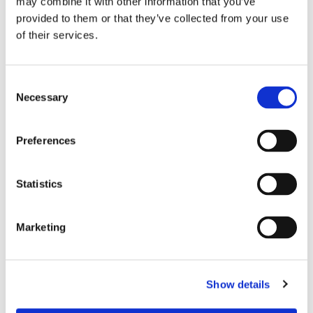
が発生した場合、技術者はファイバー・リンクの完全
may combine it with other information that you’ve
なオーバーホールを必要とすることなく、現場でコネ
provided to them or that they’ve collected from your use
クタを迅速に交換することができます。これにより、
of their services.
ダウンタイムが短縮され、ネットワークサービスの中
断が最小限に抑えられます。
Consent
Necessary
Selection
現場設置型コネクターの課題
Preferences
ネットワーク事業者は、一般的に使用されている
G652.Dファイバーや、G657.A2やG657.B3ファイバーの
ような曲げに鈍感なファイバーを導入することができ
Statistics
ます。これらはITU-T勧告に準拠していますが、メーカ
ーは低曲げ損失機能を実現するために、さまざまなフ
Marketing
ァイバー設計やインデックス・プロファイルを採用し
ています。トレンチアシストファイバ、ナノ構造設
計、縮小コア設計など、多くの種類のファイバ設計が
あります。各設計にはそれぞれ異なるモードフィール
Show details
ド径（MFD）があり、異なる設計のファイバーを接続