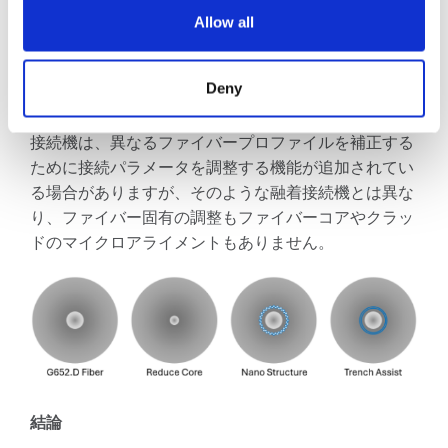
する場合、光反射や挿入損失の性能に影響を与える可
Allow all
能性があります。
コネクタのバットで機械的接続終端を使用する現場設
Deny
置型コネクタは、ファイバのミスマッチによる接続性
能の低下の影響を受けやすい。コアアライメント融着
接続機は、異なるファイバープロファイルを補正する
ために接続パラメータを調整する機能が追加されてい
る場合がありますが、そのような融着接続機とは異な
り、ファイバー固有の調整もファイバーコアやクラッ
ドのマイクロアライメントもありません。
結論