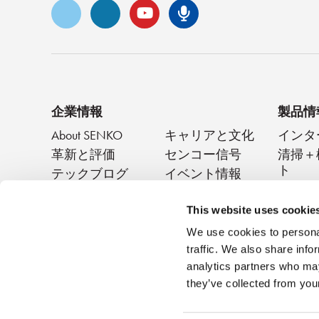
ビメオ
LinkedIn
ユーチューブ
センコ・ポッド
企業情報
製品情
About SENKO
キャリアと文化
インタ
革新と評価
センコー信号
清掃＋
ト
テックブログ
イベント情報
パッシ
ニュース
This website uses cookie
We use cookies to personal
traffic. We also share info
analytics partners who may
they’ve collected from your