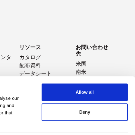
リソース
お問い合わせ
先
センタ
カタログ
米国
配布資料
南米
データシート
イジェ
ヨーロッパ
ホワイトペーパー
日本
特集動画
Allow all
中国
アプリケーションノ
alyse our
ティス
ート
タイ
ing and
動画プレイリスト
オーストラリ
Deny
r that
ア