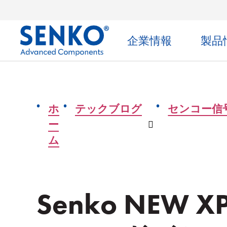
企業情報
製品
ホ
テックブログ
センコー信
ー
ドロップダウ
ム
Senko NEW XP