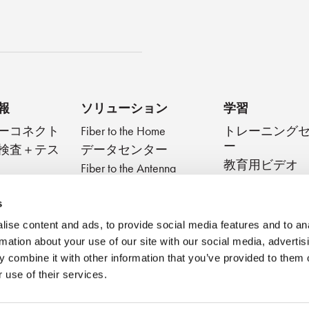
キャスト
報
ソリューション
学習
ーコネクト
Fiber to the Home
トレーニング
ー
検査＋テス
データセンター
教育用ビデオ
Fiber to the Antenna
ブデバイス
テクニカルダ
メディカル
スト
Very Small Form Factor
s
ブログ
ise content and ads, to provide social media features and to an
ベストプラク
rmation about your use of our site with our social media, advertis
ウェビナー
 combine it with other information that you’ve provided to them o
 use of their services.