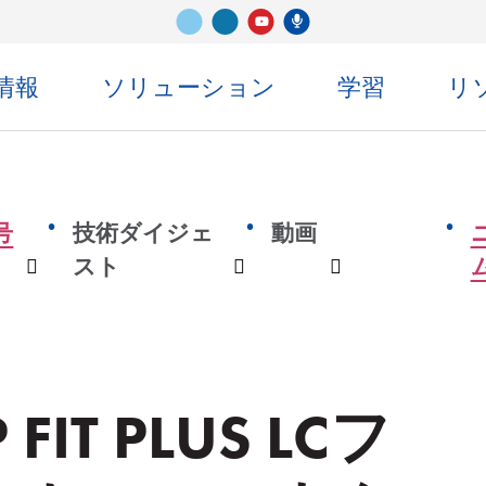
ビメオ
LinkedIn
センコ・ポッドキャスト
ユーチューブ
情報
ソリューション
学習
リ
号
技術ダイジェ
動画
スト
ン
ドロップダウン
ドロップダウン
ドロップダウ
 FIT PLUS LCフ