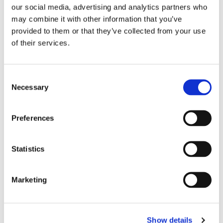
our social media, advertising and analytics partners who
紧凑型设计
may combine it with other information that you’ve
provided to them or that they’ve collected from your use
低插入损耗
of their services.
低背反射
卓越的输出均匀性
Consent
广泛的工作波长
Necessary
Selection
预先连接的PLC分配器
Preferences
Statistics
Marketing
低插入损耗
优异的均匀性
Show details