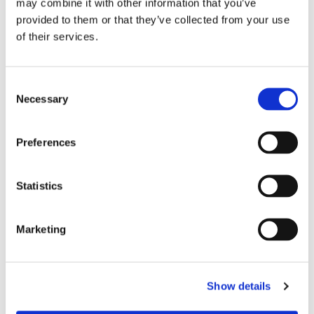
may combine it with other information that you’ve
前部接受母 MPO/后部接受公 MPO
provided to them or that they’ve collected from your use
of their services.
Consent
Necessary
Selection
Preferences
规格
Statistics
参数
单模
多模
Marketing
工作温度 (°C)
-40至+75
Show details
耐用性
每个GR-1435的50次