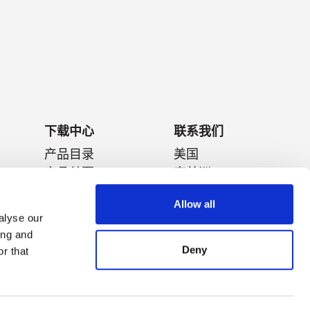
下载中心
联系我们
产品目录
美国
产品单页
南美洲
数据表
欧洲
Allow all
技术白皮书
日本
alyse our
特色视频
中国
ing and
应用指南
泰国
Deny
r that
视频中心
澳大利亚