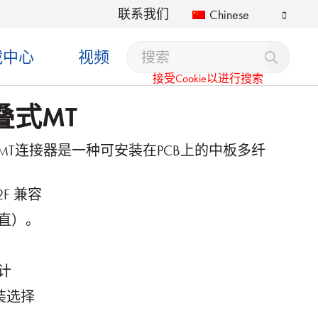
联系我们
Chinese
载中心
视频
接受Cookie以进行搜索
叠式MT
叠MT连接器是一种可安装在PCB上的中板多纤
32F 兼容
直）。
计
装选择