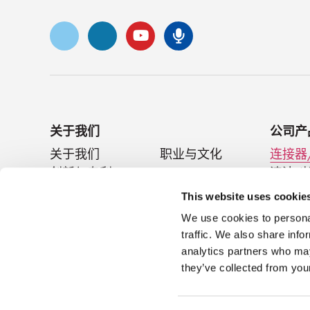
Vimeo
ǞǞǞ
录像带
Senko 播客
关于我们
公司产
关于我们
职业与文化
连接器
创新与专利
SENKO Signal
清洁/
技术博客
展会/活动
无源器
This website uses cookie
新闻
We use cookies to personal
traffic. We also share info
analytics partners who may
they’ve collected from your