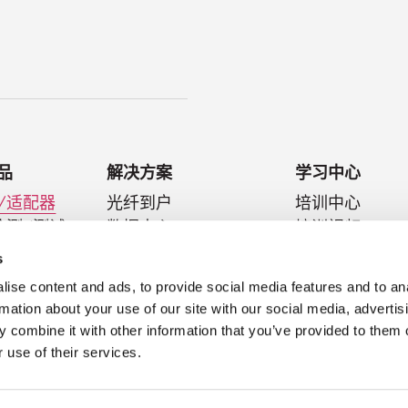
品
解决方案
学习中心
/适配器
光纤到户
培训中心
检测/测试
数据中心
培训视频
件
光纤到天线
技术文摘
s
医疗连接器
博客
ise content and ads, to provide social media features and to an
超小型互连技术
最佳实践
rmation about your use of our site with our social media, advertis
网络研讨会
 combine it with other information that you’ve provided to them o
 use of their services.