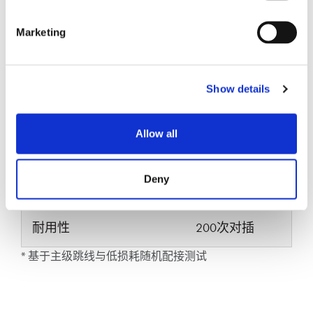
Marketing
参数
规格
典型插入损耗(dB)*
0.10
Show details
最大插入损耗(dB)*
0.20
Allow all
工作温度 (°C)
-40至+75
Deny
耐湿性
95%
耐用性
200次对插
* 基于主级跳线与低损耗随机配接测试