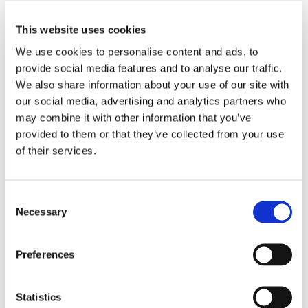
符合IEC TR 62627-08电源标准
防尘快门阻挡-24dB @1310nm
This website uses cookies
可见光源追溯
We use cookies to personalise content and ads, to
provide social media features and to analyse our traffic.
一体化的机身设计
We also share information about your use of our site with
our social media, advertising and analytics partners who
may combine it with other information that you’ve
provided to them or that they’ve collected from your use
最新视频
of their services.
Consent
Necessary
Selection
Preferences
规格
Statistics