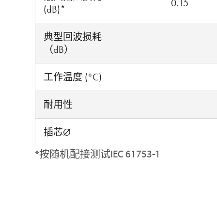
0.15
(dB)*
典型回波损耗
（dB）
工作温度 (°C)
耐用性
插芯Ø
*按随机配接测试IEC 61753-1