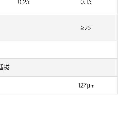
0.25
0.15
≥25
插拔
127μm