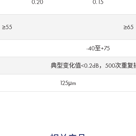
0.20
0.15
≥55
≥65
-40至+75
典型变化值<0.2dB，500次重复
125μm