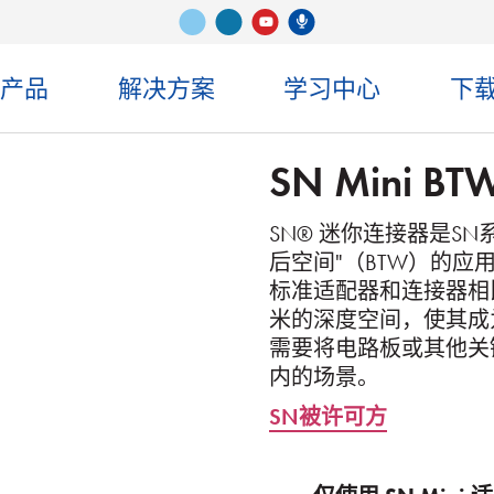
Vimeo
ǞǞǞ
Senko 播客
录像带
司产品
解决方案
学习中心
下
SN Mini BT
SN® 迷你连接器是S
后空间"（BTW）的
标准适配器和连接器相比
米的深度空间，使其成
需要将电路板或其他关
内的场景。
SN被许可方