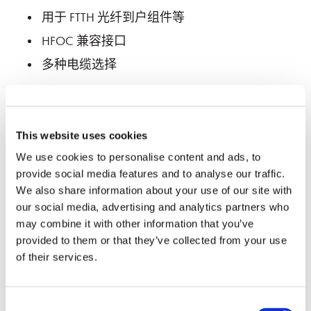
⽤于 FTTH 光纤到户组件等
HFOC 兼容接口
多种电缆选择
This website uses cookies
We use cookies to personalise content and ads, to
provide social media features and to analyse our traffic.
规格
We also share information about your use of our site with
our social media, advertising and analytics partners who
may combine it with other information that you’ve
provided to them or that they’ve collected from your use
单模
of their services.
参数
APC
Consent