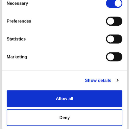
Necessary
Selection
标准
Preferences
典型插入损耗
0.12
（dB）
Statistics
最大插入损耗
0.25
（dB）
Marketing
典型回波损耗
≥65
（dB）
Show details
工作温度 (°C)
- 40至+75
Allow all
耐用性
50 次配对
Deny
插芯Ø
125µm