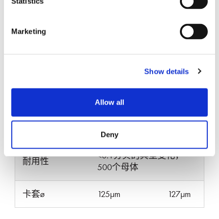
Statistics
典型插入损耗
0.08
0.10
0.10
（dB）
Marketing
最大插入损耗
0.20
0.25
0.20
（dB）
Show details
典型回波损耗
≥55
≥65
≥25
（dB）
Allow all
工作温度 (°C)
-40至+75
Deny
<0.1分贝的典型变化，
耐用性
500个母体
卡套ø
125µm
127µm