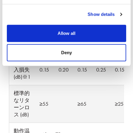
損
損
失
失
Show details
代表的
な挿入
Allow all
0.05
0.08
0.07
0.12
0.05
損失
(dB)*。
Deny
最大挿
入損失
0.15
0.20
0.15
0.25
0.15
(dB)※1
標準的
なリタ
≥55
≥65
≥25
ーンロ
ス (dB)
動作温