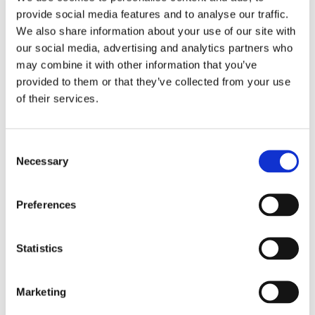
仕様
provide social media features and to analyse our traffic.
We also share information about your use of our site with
our social media, advertising and analytics partners who
may combine it with other information that you’ve
マル
provided to them or that they’ve collected from your use
シングルモード
チモ
of their services.
ード
ユーピーシ
エーピーシ
エム
Consent
ー
ー
エム
Necessary
Selection
パラメ
SM
SM
Preferences
ータ
プ
プ
SM
SM
レ
レ
プ
プ
Statistics
ミ
ミ
プレ
レ
レ
ア
ア
ミア
ミ
ミ
ム
ム
ム
ア
ア
Marketing
低
低
ム
ム