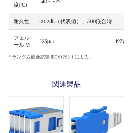
-40～+75
度(℃)
耐久性
<0.2dB（代表値）、500嵌合時
フェル
125μm
127μm
ール Ø
* ランダム嵌合試験 IEC 61753-1 による。
関連製品