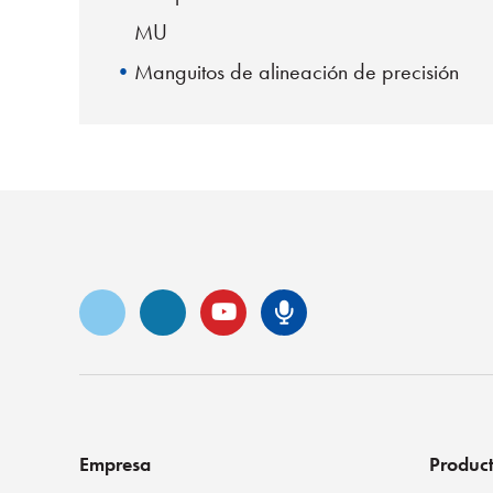
MU
Manguitos de alineación de precisión
de cerámica
Vimeo
LinkedIn
YouTube
Podcast de S
Empresa
Produc