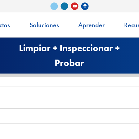
Vimeo
LinkedIn
Podcast de Senko
YouTube
ctos
Soluciones
Aprender
Recu
Limpiar + Inspeccionar +
Probar