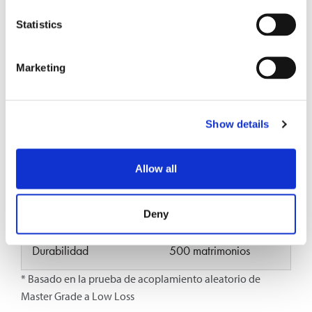
Statistics
Pérdida de inserción
0.10
típica (dB)*
Marketing
Pérdida de Inserción
0.20
Máxima (dB)*
Show details
Temperatura de
-40 a +75
funcionamiento (°C)
Allow all
Resistencia a la
95%
humedad
Deny
Durabilidad
500 matrimonios
* Basado en la prueba de acoplamiento aleatorio de
Master Grade a Low Loss