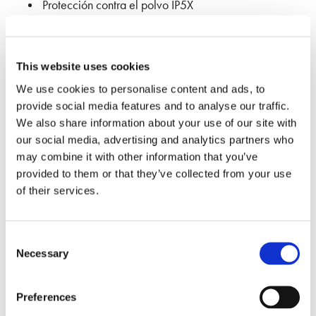
Protección contra el polvo IP5X
Cumplimiento de la norma IEC TR 62627-08
sobre energía
This website uses cookies
Trazabilidad con fuente de luz visible
We use cookies to personalise content and ads, to
100% acción de obturación automática
provide social media features and to analyse our traffic.
We also share information about your use of our site with
our social media, advertising and analytics partners who
may combine it with other information that you’ve
provided to them or that they’ve collected from your use
of their services.
Consent
Especificaciones
Necessary
Selection
Preferences
PARÁMETROS
ESPECIFICACIONES