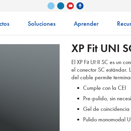
Vimeo
LinkedIn
Podcast de Senko
YouTube
ctos
Soluciones
Aprender
Recu
XP Fit UNI S
El XP Fit UNI SC es un con
el conector SC estándar. L
del cable permite terminar
Cumple con la CEI
Pre-pulido, sin nece
Gel de coincidencia 
Pulido monomodal 