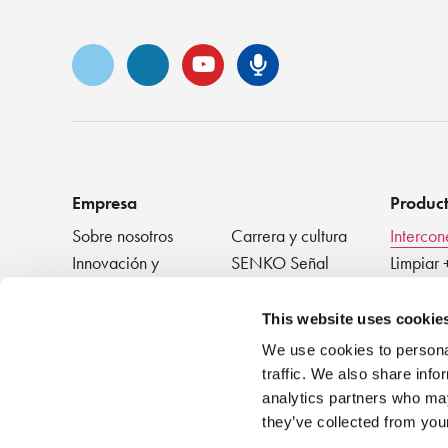
Vimeo
LinkedIn
YouTube
Podcast de S
Empresa
Produc
Sobre nosotros
Carrera y cultura
Intercon
Innovación y
SENKO Señal
Limpiar 
reconocimiento
+ Proba
Blog técnico
Eventos
Disposit
NOTICIAS
This website uses cookie
We use cookies to personal
traffic. We also share info
analytics partners who may
they’ve collected from your