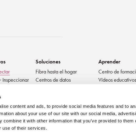
enko
tos
Soluciones
Aprender
ectar
Fibra hasta el hogar
Centro de formac
+ Inspeccionar
Centros de datos
Vídeos educativo
r
Fibra a la antena
Resumen técnico
ivos pasivos
Médico
Blog
s
Factor de forma muy
Mejores práctica
ise content and ads, to provide social media features and to an
pequeño
Seminario en líne
rmation about your use of our site with our social media, advertis
 combine it with other information that you’ve provided to them o
 use of their services.