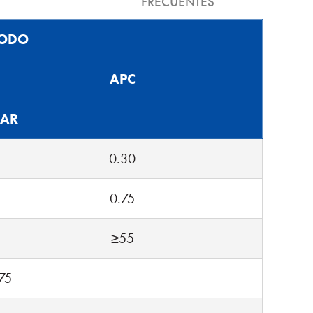
FRECUENTES
ODO
APC
DAR
0.30
0.75
≥55
+75