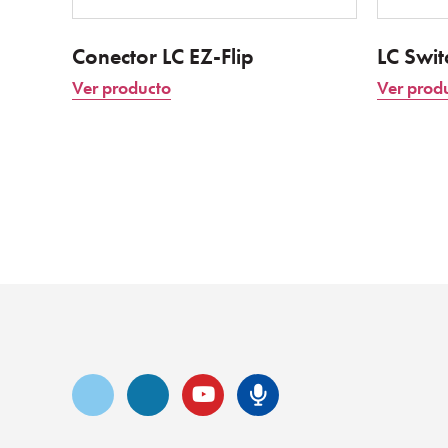
Conector LC EZ-Flip
LC Swit
Ver producto
Ver prod
Vimeo
LinkedIn
YouTube
Podcast de S