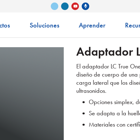
Vimeo
LinkedIn
Podcast de Senko
YouTube
ctos
Soluciones
Aprender
Recu
Adaptador L
El adaptador LC True One
diseño de cuerpo de una 
carga lateral que los dis
ultrasonidos.
Opciones simplex, d
Se adapta a la huel
Materiales con certif