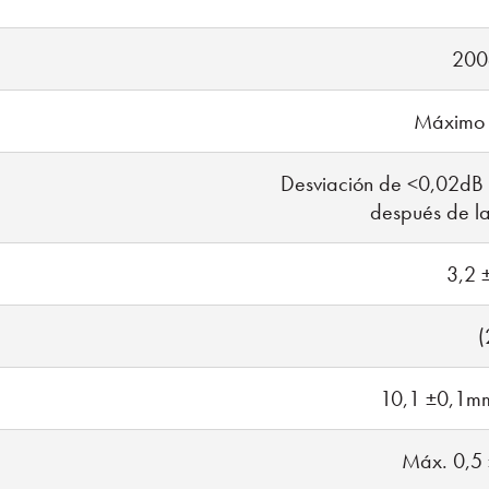
200
Máximo 0
Desviación de <0,02dB
después de la
3,2 
(
10,1 ±0,1m
Máx. 0,5