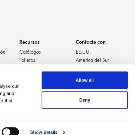
Recursos
Contacte con
ión
Catálogos
EE.UU.
s
Folletos
América del Sur
Fichas técnicas
Europa
Libros blancos
Japón
Allow all
s
Vídeos destacados
China
alyse our
a
Notas de aplicación
Tailandia
ing and
Listas de reproducción
Australia
Deny
r that
de vídeos
Show details
Accesibilidad