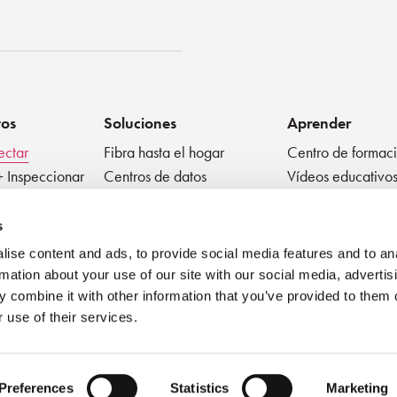
enko
tos
Soluciones
Aprender
ectar
Fibra hasta el hogar
Centro de formac
+ Inspeccionar
Centros de datos
Vídeos educativo
r
Fibra a la antena
Resumen técnico
ivos pasivos
Médico
Blog
s
Factor de forma muy
Mejores práctica
ise content and ads, to provide social media features and to an
pequeño
Seminario en líne
rmation about your use of our site with our social media, advertis
 combine it with other information that you’ve provided to them o
 use of their services.
Preferences
Statistics
Marketing
Condiciones de uso
Política de privacidad
Política de cookies