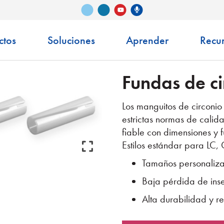
Vimeo
LinkedIn
Podcast de Senko
YouTube
ctos
Soluciones
Aprender
Recu
Fundas de ci
Los manguitos de circoni
estrictas normas de calid
fiable con dimensiones y 
Estilos estándar para LC,
Tamaños personaliza
Baja pérdida de inser
Alta durabilidad y r