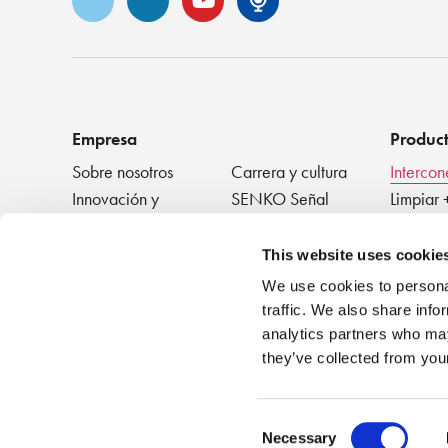
Vimeo
LinkedIn
Podcast de S
Empresa
Produc
Sobre nosotros
Carrera y cultura
Intercon
Innovación y
SENKO Señal
Limpiar 
reconocimiento
+ Proba
Blog técnico
Eventos
Disposit
NOTICIAS
This website uses cookie
We use cookies to personal
traffic. We also share info
analytics partners who may
they’ve collected from your
Consent
Necessary
©2026 SENKO
|
Todos los derechos reservados