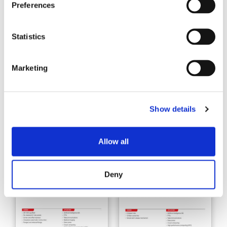
Preferences
Statistics
Marketing
Conector MPO EBO EZ-
Adaptador apilable
Show details
WAY
MPO
Allow all
Deny