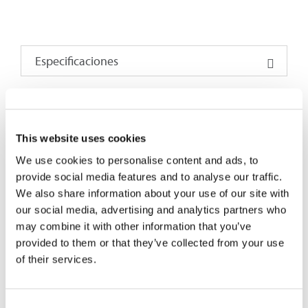
Especificaciones
MONOMODO
MUL
This website uses cookies
APC
MM
We use cookies to personalise content and ads, to
PARÁMETROS
provide social media features and to analyse our traffic.
We also share information about your use of our site with
BAJA
BAJ
ESTÁNDAR
our social media, advertising and analytics partners who
PÉRDIDA
PÉR
may combine it with other information that you’ve
provided to them or that they’ve collected from your use
Pérdida de
of their services.
inserción típica
0.10
0.20
0.08
(dB) 12 fibras
Consent