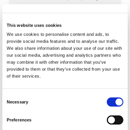
This website uses cookies
Herramienta SN® Insert-Extract
We use cookies to personalise content and ads, to
provide social media features and to analyse our traffic.
We also share information about your use of our site with
our social media, advertising and analytics partners who
may combine it with other information that you’ve
provided to them or that they’ve collected from your use
of their services.
Ideal para montajes SN
Agarre sin deslizamiento
Consent
Necessary
Selection
Empuñaduras ergonómicas
Preferences