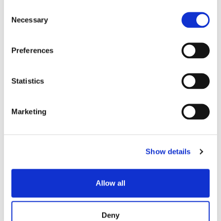
PARÁMETROS
MONOMODO
1
Consent
Necessary
Selection
Temperatura de
-40 a +75
funcionamiento (°C)
Preferences
50 veces por GR-
Durabilidad
1435
Statistics
Notas:
Marketing
1. Los parámetros indicados son las especificaciones del
objetivo.
Show details
Productos relacionados
Allow all
Deny