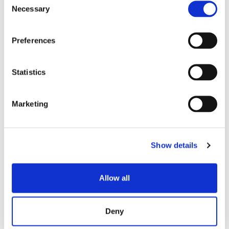
Necessary
Selection
ESTÁNDAR
Preferences
Pérdida de
inserción típica
0.12
0.15
0.15
Statistics
(dB)
Marketing
Pérdida de
inserción
0.30
0.30
0.30
máxima (dB)
Show details
Pérdida de
retorno típica
≥55
≥65
≥25
Allow all
(dB)
Temperatura de
Deny
funcionamiento
- 40 a +75