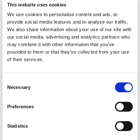
Los espejos son de diseño óptico personalizable
This website uses cookies
We use cookies to personalise content and ads, to
(Este producto está sujeto a las leyes de control de
provide social media features and to analyse our traffic.
exportaciones de Estados Unidos).
We also share information about your use of our site with
our social media, advertising and analytics partners who
may combine it with other information that you’ve
provided to them or that they’ve collected from your use
SOLICITAR MÁS INFORMACIÓN
of their services.
Consent
Necessary
Selection
Documentos
Preferences
Statistics