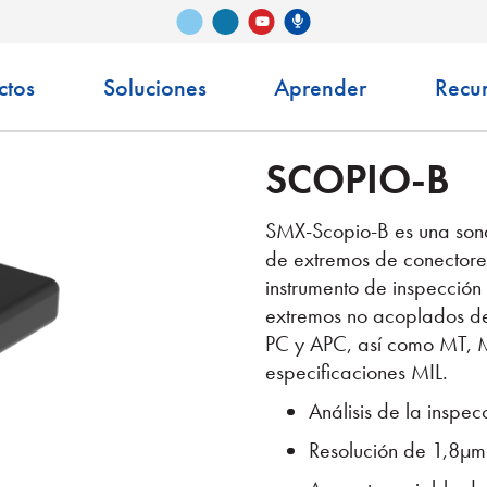
Vimeo
LinkedIn
Podcast de Senko
YouTube
ctos
Soluciones
Aprender
Recu
SCOPIO-B
SMX-Scopio-B es una sonda
de extremos de conectores
instrumento de inspección
extremos no acoplados de
PC y APC, así como MT,
especificaciones MIL.
Análisis de la inspec
Resolución de 1,8µm