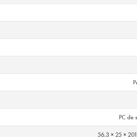
P
PC de s
56,3 × 25 × 201