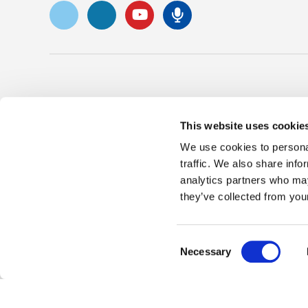
Vimeo
LinkedIn
YouTube
Podcast de S
Empresa
Produc
This website uses cookie
Sobre nosotros
Carrera y cultura
Intercon
We use cookies to personal
Innovación y
SENKO Señal
Limpiar 
traffic. We also share info
reconocimiento
+ Proba
Blog técnico
analytics partners who may
Eventos
Disposit
NOTICIAS
they’ve collected from your
Consent
Necessary
Selection