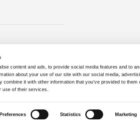
enko
tos
Soluciones
Aprender
s
ectar
Fibra hasta el hogar
Centro de formac
ise content and ads, to provide social media features and to an
+ Inspeccionar
Centros de datos
Vídeos educativo
rmation about your use of our site with our social media, advertis
r
Fibra a la antena
Resumen técnico
 combine it with other information that you’ve provided to them o
ivos pasivos
Médico
Blog
 use of their services.
Factor de forma muy
Mejores práctica
pequeño
Seminario en líne
Preferences
Statistics
Marketing