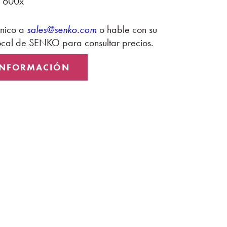
e 600x
ónico a
sales@senko.com
o hable con su
local de SENKO para consultar precios.
 INFORMACIÓN