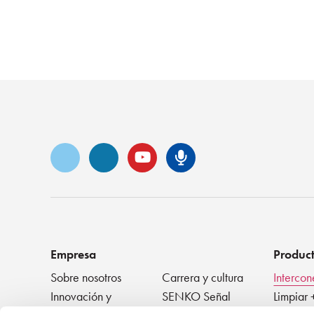
Vimeo
LinkedIn
YouTube
Podcast de S
Empresa
Produc
Sobre nosotros
Carrera y cultura
Intercon
Innovación y
SENKO Señal
Limpiar 
reconocimiento
+ Proba