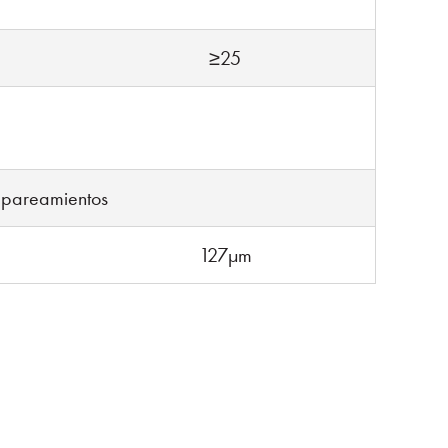
≥25
apareamientos
127µm