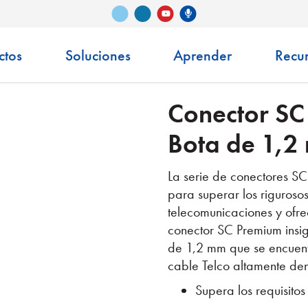
Vimeo
LinkedIn
Podcast de Senko
YouTube
ctos
Soluciones
Aprender
Recu
Conector SC
Bota de 1,2
La serie de conectores 
para superar los rigurosos
telecomunicaciones y ofre
conector SC Premium ins
de 1,2 mm que se encuent
cable Telco altamente den
Supera los requisit