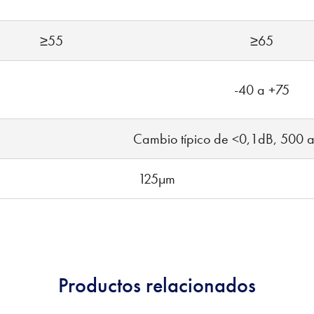
≥55
≥65
-40 a +75
Cambio típico de <0,1dB, 500 
125µm
Productos relacionados