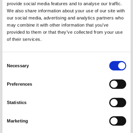
provide social media features and to analyse our traffic.
失
We also share information about your use of our site with
(dB)
our social media, advertising and analytics partners who
may combine it with other information that you’ve
最
provided to them or that they’ve collected from your use
大
of their services.
挿
入
0.15
0.20
0.15
0.25
0.20
損
Consent
失
Necessary
Selection
(dB)
Preferences
標
準
的
Statistics
な
リ
Marketing
タ
≥55
≥65
≥25
ー