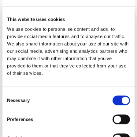
エーピーシ
エムエム
パラメータ
ー
This website uses cookies
低
低
標
標
We use cookies to personalise content and ads, to
損
損
準
準
provide social media features and to analyse our traffic.
失
失
We also share information about your use of our site with
our social media, advertising and analytics partners who
代表的な挿
may combine it with other information that you’ve
入損失 (dB)
provided to them or that they’ve collected from your use
0.10
0.20
0.08
0.15
12ファイバ
of their services.
ー
Consent
最大挿入損
Necessary
Selection
失 (dB) 12フ
0.25
0.70
0.25
0.50
ァイバー
Preferences
代表的な挿
入損失 (dB)
0.15
0.25
0.15
0.20