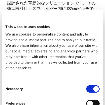
設計された革新的なソリューションです。その
薄型設計は、各ファイバー間に127umピッチで
20本のファイバーを収容し、PICレベルでのショ
アライン密度を大幅に向上させます。当社独自
のスタンピングプロセスは、コスト効率の高い
This website uses cookies
大量生産（HVM）への道を開きます。
We use cookies to personalise content and ads, to
PIC接続用の垂直およびエッジ・カップリン
provide social media features and to analyse our traffic.
グ・オプション
We also share information about your use of our site with
our social media, advertising and analytics partners who
様々なビームプロファイルに対応：拡大、
may combine it with other information that you’ve
コリメート
provided to them or that they’ve collected from your use
SM、MM、PMファイバーに対応
of their services.
薄型、1.2mm未満
ファイバーとレーザーアレイ、フォトダイ
Consent
オードアレイの接続
Necessary
Selection
熱安定性を備えたリフロー可能な設計
ミラーは最適な光学設計のためにカスタマ
Preferences