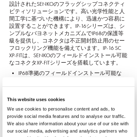
設計されたSENKOのフラッグシップコネクティ
ビティソリューションです。高い光学性能と人
間工学に基づいた機構により、迅速かつ容易に
設置することができます。IP-16シリーズは、シ
ンプルなバヨネットメカニズムでIP68の保護等
級を提供し、コネクタは不正開封防止用のセー
フロックリング機能を備えています。IP-16 SC
XP-FITは、SENKOのフィールドインストール可能
なコネクタXP-FITシリーズを搭載しています。
IP68準拠のフィールドインストール可能な
コネクタ
FTTHネットワーク用SC1芯線タイプ
This website uses cookies
柔軟なケーブル展開
We use cookies to personalise content and ads, to
様々なケーブルサイズに対応
provide social media features and to analyse our traffic.
We also share information about your use of our site with
our social media, advertising and analytics partners who