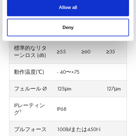
0.20
0.30
0.10
損失 (dB)
Allow all
最大挿入損失
0.50
0.75
0.30
Deny
(dB)
標準的なリタ
≥55
≥60
≥35
ーンロス (dB)
動作温度(℃)
- 40〜+75
フェルール Ø
125μm
127μm
IPレーティン
IP68
1
グ
プルフォース
100lbfまたは450N