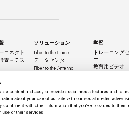
キャスト
報
ソリューション
学習
ーコネクト
Fiber to the Home
トレーニング
ー
検査＋テス
データセンター
教育用ビデオ
Fiber to the Antenna
ブデバイス
テクニカルダ
メディカル
スト
s
Very Small Form Factor
ブログ
ise content and ads, to provide social media features and to an
ベストプラク
rmation about your use of our site with our social media, advertis
ウェビナー
 combine it with other information that you’ve provided to them o
 use of their services.