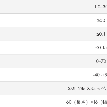
1.0~3
≥50
≤0.1
≤0.15
0~70
-40~+8
SMF-28e 250u
60（長さ）×16（