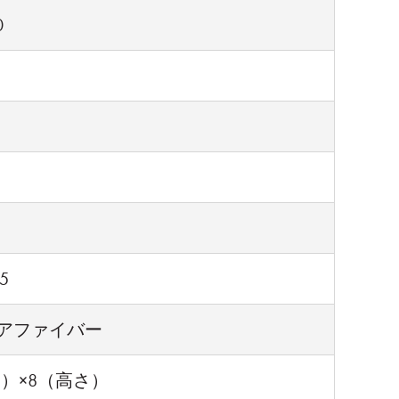
0
5
m ベアファイバー
幅）×8（高さ）