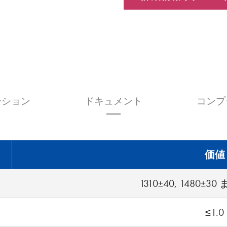
ーション
ドキュメント
コンプ
価値
1310±40, 1480±30
≤1.0