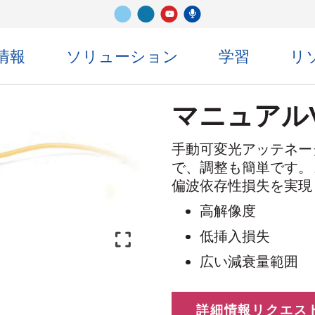
ビメオ
LinkedIn
センコ・ポッドキャスト
ユーチューブ
情報
ソリューション
学習
リ
マニュアル
手動可変光アッテネー
で、調整も簡単です。
偏波依存性損失を実現
高解像度
低挿入損失
広い減衰量範囲
詳細情報リクエス