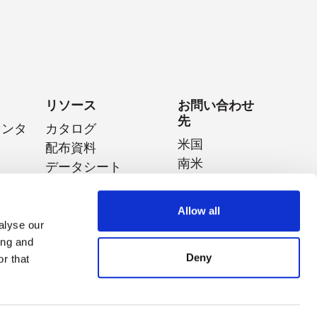
リソース
お問い合わせ
先
センタ
カタログ
米国
配布資料
南米
データシート
イジェ
ヨーロッパ
ホワイトペーパー
日本
特集動画
Allow all
中国
アプリケーションノ
alyse our
ティス
ート
タイ
ing and
動画プレイリスト
オーストラリ
Deny
r that
ア