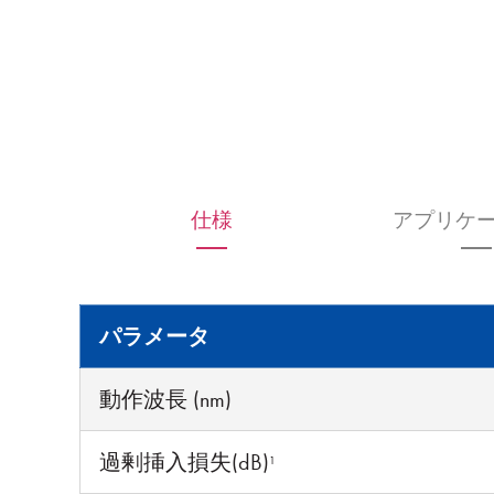
仕様
アプリケ
パラメータ
動作波長 (nm)
過剰挿入損失(dB)
1