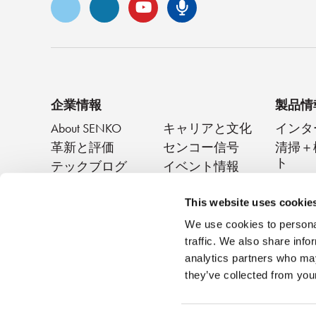
ビメオ
LinkedIn
ユーチューブ
センコ・ポッド
企業情報
製品情
About SENKO
キャリアと文化
インタ
革新と評価
センコー信号
清掃＋
ト
テックブログ
イベント情報
パッシ
ニュース
This website uses cookie
We use cookies to personal
traffic. We also share info
analytics partners who may
they’ve collected from your