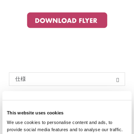
仕様
マル
シングルモード
チモ
This website uses cookies
ード
We use cookies to personalise content and ads, to
provide social media features and to analyse our traffic.