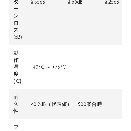
タ
≧55dB
≧65dB
≧25dB
ー
ン
ロ
ス
(dB)
動
作
温
-40°C ～ +75°C
度
(℃)
耐
久
<0.2dB（代表値）、500嵌合時
性
フ