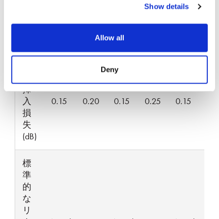
入
Show details
損
失
(dB)
Allow all
最
Deny
大
挿
入
0.15
0.20
0.15
0.25
0.15
損
失
(dB)
標
準
的
な
リ