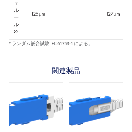
ェ
ル
125μm
127μm
ー
ル
Ø
* ランダム嵌合試験 IEC 61753-1 による。
関連製品