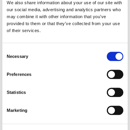
ユーピーシ
エーピーシ
エム
We also share information about your use of our site with
ー
ー
エム
our social media, advertising and analytics partners who
パ
may combine it with other information that you’ve
ラ
provided to them or that they’ve collected from your use
SM
SM
メ
of their services.
プ
プ
ー
SM
SM
レ
レ
タ
プ
プ
ミ
ミ
プレ
レ
レ
Consent
ア
ア
ミア
ミ
ミ
Necessary
Selection
ム
ム
ム
ア
ア
低
低
ム
ム
損
損
Preferences
失
失
Statistics
標
準
Marketing
的
な
挿
0.05
0.08
0.07
0.12
0.05